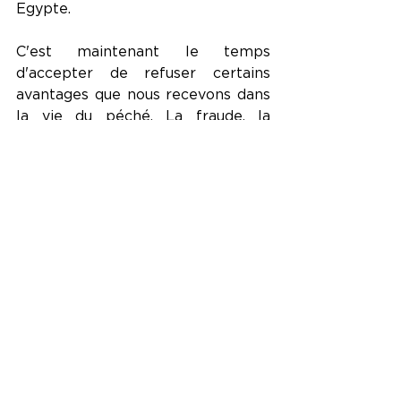
Egypte.
C'est maintenant le temps 
d'accepter de refuser certains 
avantages que nous recevons dans 
la vie du péché. La fraude, la 
malice, l'escroquerie, l'impudicité, 
le vol, etc toutes ces choses nous 
apportent une jouissance vaine et 
fugace et nous empêche d'entrer 
dans notre parfaite destinée.  mais 
de l'autre côté il ya un appel de 
Dieu que nous devons accepter 
afin de commencer à vivre pour 
une cause noble et d'écrire 
l'histoire de la destinée.
En ce jour en me lisant je suis 
entrain de t'inviter à faire comme 
Moïse, regarde autours de toi et 