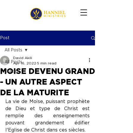
Post
All Posts
David Akili
All Posts
Apr 16, 2022
5 min read
MOISE DEVENU GRAND
Grace
- UN AUTRE ASPECT
DE LA MATURITE
La vie de Moïse, puissant prophète 
de Dieu et type de Christ est 
remplie des enseignements 
pouvant grandement édifier 
l'Eglise de Christ dans ces siècles.